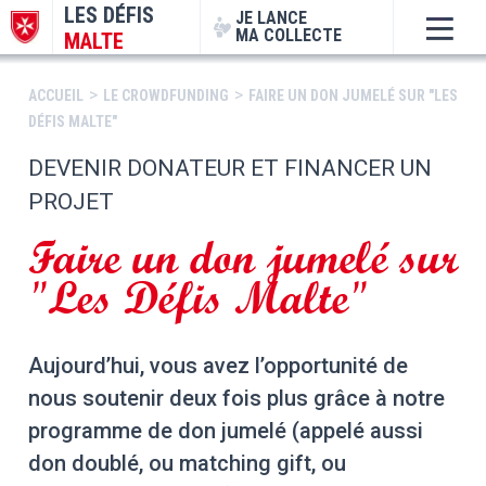
LES DÉFIS
JE LANCE
MA COLLECTE
MALTE
>
>
ACCUEIL
LE CROWDFUNDING
FAIRE UN DON JUMELÉ SUR "LES
DÉFIS MALTE"
DEVENIR DONATEUR ET FINANCER UN
PROJET
Faire un don jumelé sur
"Les Défis Malte"
Aujourd’hui, vous avez l’opportunité de
nous soutenir deux fois plus grâce à notre
programme de don jumelé (appelé aussi
don doublé, ou matching gift, ou