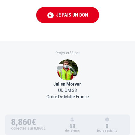
JE FAIS UN DON
€
Projet créé par
Julien Morvan
UDIOM 33
Ordre De Malte France
8,860€
68
0
collectés sur 8,860€
donateurs
jours restants