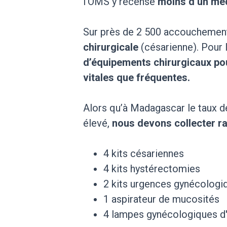
l’OMS y recense
moins d’un méd
Sur près de 2 500 accouchement
chirurgicale
(césarienne). Pour l
d’équipements chirurgicaux pou
vitales que fréquentes.
Alors qu’à Madagascar le taux de
élevé,
nous devons collecter r
4 kits césariennes
4 kits hystérectomies
2 kits urgences gynécologi
1 aspirateur de mucosités
4 lampes gynécologiques d