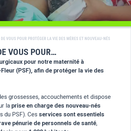
 DE VOUS POUR PROTÉGER LA VIE DES MÈRES ET NOUVEAU-NÉS
DE VOUS POUR…
urgicaux pour notre maternité à
Fleur (PSF), afin de protéger la vie des
i des grossesses, accouchements et dispose
ur la
prise en charge des nouveau-nés
s du PSF). Ces
services sont essentiels
rave pénurie de personnels de santé
,