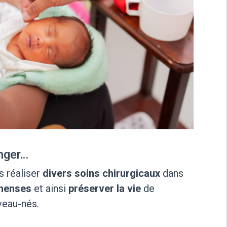
nger…
s réaliser
divers soins chirurgicaux
dans
mmenses
et ainsi
préserver la vie
de
veau-nés.