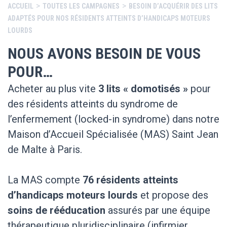
>
>
ACCUEIL
TOUTES LES CAMPAGNES
BESOIN D’ACQUÉRIR DES LITS
ADAPTÉS POUR NOS RÉSIDENTS ATTEINTS D’HANDICAPS MOTEURS
LOURDS
NOUS AVONS BESOIN DE VOUS
POUR…
Acheter au plus vite
3 lits « domotisés »
pour
des résidents atteints du syndrome de
l’enfermement (locked-in syndrome) dans notre
Maison d’Accueil Spécialisée (MAS) Saint Jean
de Malte à Paris.
La MAS compte
76 résidents atteints
d’handicaps moteurs lourds
et propose des
soins de rééducation
assurés par une équipe
thérapeutique pluridisciplinaire (infirmier,