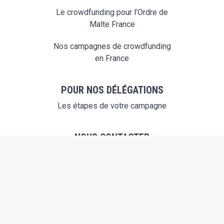
Le crowdfunding pour l’Ordre de
Malte France
Nos campagnes de crowdfunding
en France
POUR NOS DÉLÉGATIONS
Les étapes de votre campagne
NOUS CONTACTER
don@ordredemaltefrance.org
FINANCER UN PROJET
100% de votre don affecté au